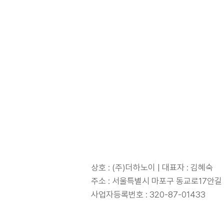
상호 : (주)더하노이 | 대표자 : 김혜숙
주소 : 서울특별시 마포구 동교로17안길 
​사업자등록번호 : 320-87-01433