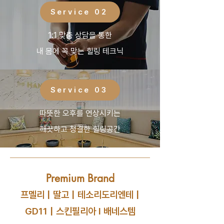
Service 02
1:1 맞춤 상담을 통한
내 몸에 꼭 맞는 힐링 테크닉
Service 03
따뜻한 오후를 연상시키는
​깨끗하고 청결한 힐링공간
Premium Brand
​프멜리 | 딸고 | 테소리도리엔테 |
GD11 | 스킨필리아 I 배네스템