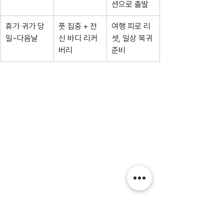
션으로 출발
휴가 귀가 당
풋 집중 + 전
여행 피로 리
일~다음날
신 바디 리커
셋, 일상 복귀 
버리
준비
WELLNESS MAGAZINE