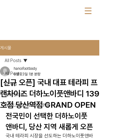
게시물
All Posts
hanoifootbody
All Posts
6월 23일
1분 분량
[신규 오픈] 국내 대표 테라피 프
NEWS
랜차이즈 더하노이풋앤바디 139
점주 인터뷰
호점 당산역점 GRAND OPEN
WELLNESS MAGAZINE
전국민이 선택한 더하노이풋
앤바디, 당산 지역 새롭게 오픈
국내 테라피 시장을 선도하는 더하노이풋앤바