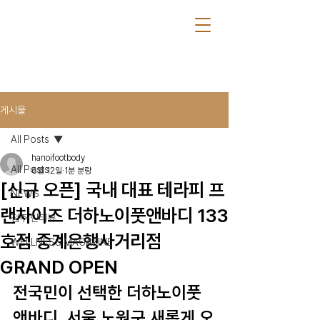
게시물
All Posts
hanoifootbody
All Posts
6월 12일
1분 분량
[신규 오픈] 국내 대표 테라피 프
NEWS
랜차이즈 더하노이풋앤바디 133
점주 인터뷰
호점 중계은행사거리점
WELLNESS MAGAZINE
GRAND OPEN
전국민이 선택한 더하노이풋
앤바디, 서울 노원구 새롭게 오