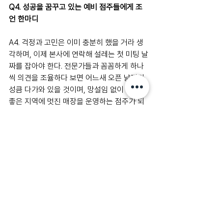
Q4. 성공을 꿈꾸고 있는 예비 점주들에게 조
언 한마디
A4. 걱정과 고민은 이미 충분히 했을 거라 생
각하며, 이제 본사에 연락해 설레는 첫 미팅 날
짜를 잡아야 한다. 전문가들과 꼼꼼하게 하나
씩 의견을 조율하다 보면 어느새 오픈 날짜가 
성큼 다가와 있을 것이며, 망설임 없이 행동해 
좋은 지역에 멋진 매장을 운영하는 점주가 되
길 응원한다.
한편 더하노이풋앤바디 높은 서비스 만족도
를 이끌어내는 힐링 테라피샵 브랜드로 창업
문의는 본사 대표전화로 접수 가능하며, 사업
설명회를 통한 자세한 가맹상담이 가능하다.
점주 인터뷰