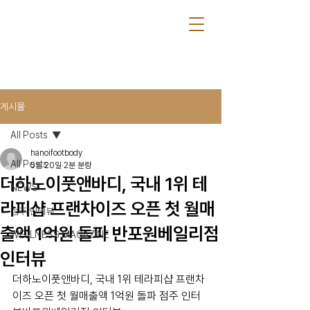
게시물
All Posts
hanoifootbody
All Posts
5월 20일
2분 분량
더하노이풋앤바디, 국내 1위 테
NEWS
라피샵 프랜차이즈 오픈 첫 월매
점주 인터뷰
출액 1억원 돌파 반포원베일리점
WELLNESS MAGAZINE
인터뷰
더하노이풋앤바디, 국내 1위 테라피샵 프랜차
이즈 오픈 첫 월매출액 1억원 돌파 점주 인터