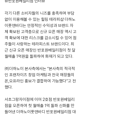
뷰반포원베일리점 인터뷰
각기 다른 소비자들의 니즈를 충족하며 부담
없이 이용해볼 수 있는 힐링 테라피샵 더하노
이풋앤바디는 안정적인 수익성과 브랜드 자
체 확보된 고객층으로 신규 오픈 매장 역시 고
객 확보에 대한 리스크를 감소시킬 수 있어 점
주들이 사랑하는 테라피스트 브랜드이다. 최
근 신규 오픈 매장인 반포원베일리점이 첫 달 
월매출 1억원을 돌파하여 화재가 되고 있다.
㈜더하노이 본사측에서는 “본사측의 적극적
인 프랜차이즈 창업 마케팅과 전국 매장들의 
온,오프라인 홍보가 결합하여 가능했다”고 전
했다.
서초그랑자이점에 이어 2호점 반포원베일리
점을 오픈하여 첫 월매출 1억 돌파 신화를 만
들어낸 더하노이풋앤바디 반포원베일리점 대